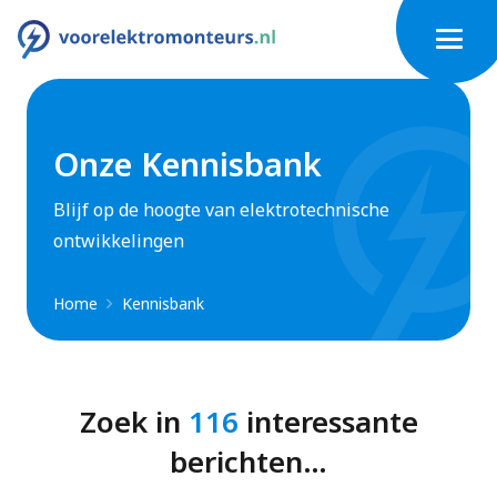
Onze Kennisbank
Blijf op de hoogte van elektrotechnische
ontwikkelingen
Home
Kennisbank
Zoek in
116
interessante
berichten…