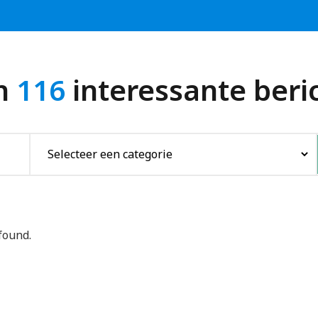
in
116
interessante ber
found.