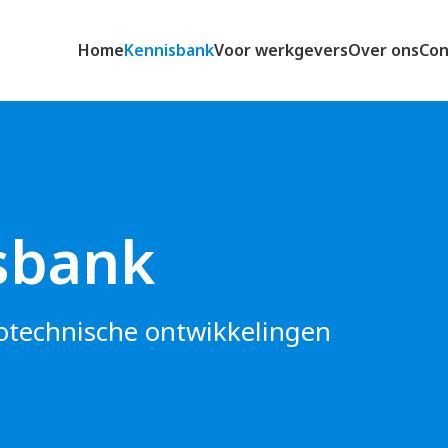
Home
Kennisbank
Voor werkgevers
Over ons
Con
sbank
rotechnische ontwikkelingen