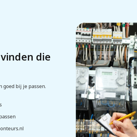
 vinden die
n goed bij je passen.
s
 passen
onteurs.nl