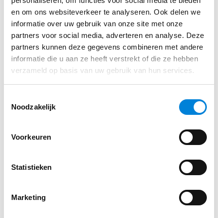
personaliseren, om functies voor social media te bieden
warmtepompen en thuisbatterijen zijn de eisen aan
en om ons websiteverkeer te analyseren. Ook delen we
het ontwerp…
informatie over uw gebruik van onze site met onze
Lees dit artikel
partners voor social media, adverteren en analyse. Deze
partners kunnen deze gegevens combineren met andere
informatie die u aan ze heeft verstrekt of die ze hebben
verzameld op basis van uw gebruik van hun services.
Toestemmingsselectie
Noodzakelijk
Voorkeuren
Statistieken
Marketing
De techniek in de slimme batterij