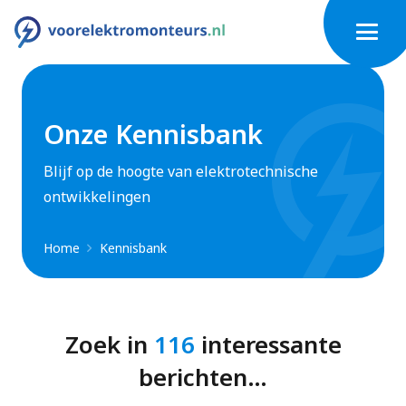
Onze Kennisbank
Blijf op de hoogte van elektrotechnische
ontwikkelingen
Home
Kennisbank
Zoek in
116
interessante
berichten…