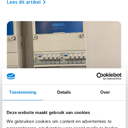
Lees dit artikel
Toestemming
Details
Over
Groepenkast aanpassingen in de
nieuwbouw en bestaande bouw
Deze website maakt gebruik van cookies
Door de opkomst van zonnepanelen, laadpalen,
We gebruiken cookies om content en advertenties te